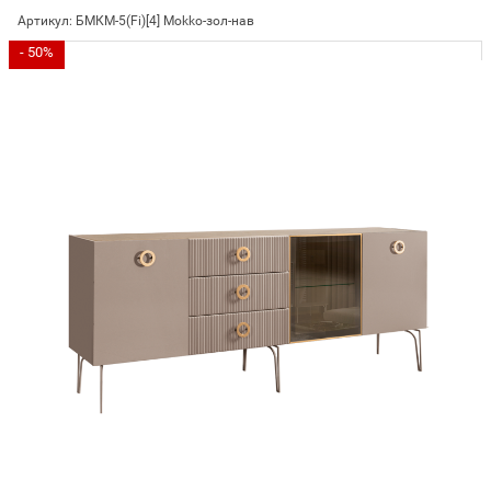
Артикул:
БМКМ-5(Fi)[4] Mokko-зол-нав
- 50%